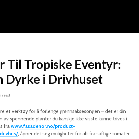
 Til Tropiske Eventyr:
 Dyrke i Drivhuset
n read
re et verktøy for å forlenge grønnsaksesongen – det er din
en av spennende planter du kanskje ikke visste kunne trives i
us fra
www.fasadenor.no/product-
drivhus/
, åpner det seg muligheter for alt fra saftige tomater