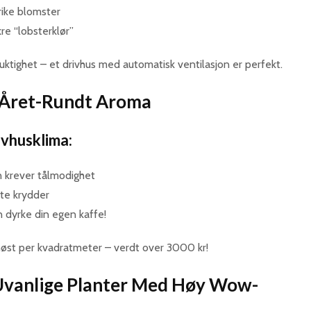
rike blomster
re “lobsterklør”
uktighet – et drivhus med automatisk ventilasjon er perfekt.
: Året-Rundt Aroma
ivhusklima:
 krever tålmodighet
te krydder
n dyrke din egen kaffe!
 høst per kvadratmeter – verdt over 3000 kr!
: Uvanlige Planter Med Høy Wow-