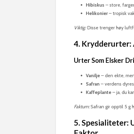
Hibiskus
– store, farge
Helikonier
– tropisk vak
Viktig:
Disse trenger høy luftf
4. Krydderurter
Urter Som Elsker Dr
Vanilje
– den ekte, men
Safran
– verdens dyres
Kaffeplante
– ja, du ka
Faktum:
Safran gir opptil 5 g
5. Spesialiteter
Faktor