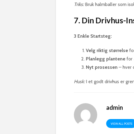
Triks:
Bruk halmballer som iso
7. Din Drivhus-In
3 Enkle Startsteg:
Velg riktig størrelse
fo
Planlegg plantene
for 
Nyt prosessen
– hver 
Husk:
I et godt drivhus er gre
admin
VIEW ALL POSTS