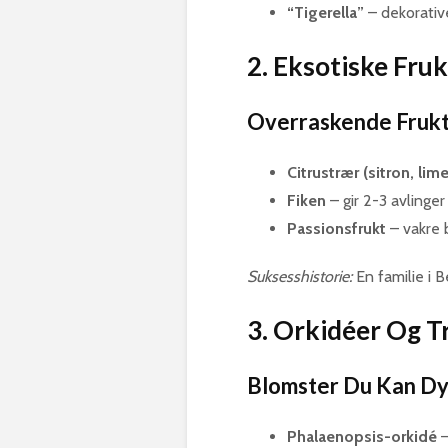
“Tigerella”
– dekorativ
2. Eksotiske Fru
Overraskende Frukte
Citrustrær (sitron, li
Fiken
– gir 2-3 avlinger
Passionsfrukt
– vakre b
Suksesshistorie:
En familie i B
3. Orkidéer Og T
Blomster Du Kan Dy
Phalaenopsis-orkidé
–