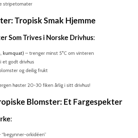
e stripetomater
kter: Tropisk Smak Hjemme
r Som Trives i Norske Drivhus:
me, kumquat)
– trenger minst 5°C om vinteren
 i et godt drivhus
lomster og deilig frukt
ergen høster 20-30 fiken årlig i sitt drivhus!
ropiske Blomster: Et Fargespekter
rke:
 “begynner-orkidéen”