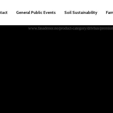
tact
General Public Events
Soil Sustainability
Far