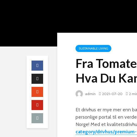
SUSTAINABLE LIVING
Fra Tomater
Hva Du Kan
admin
2021-07-20
2 mi
Et drivhus er mye mer enn ba
personlige portal til en verd
Norge! Med et kvalitetsdrivh
category/drivhus/premium-