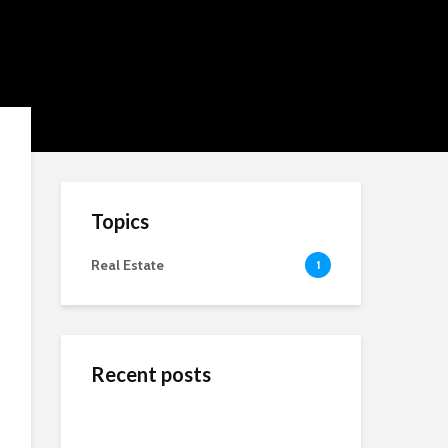
Topics
Real Estate
1
Recent posts
ข้างสนามท้องถิ่น: ค้น
Wedding Dresses
Online Reputation
พบคุณค่าและมิตรภาพ
Designers For A More
Management: The