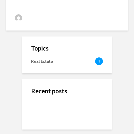
admin
81 views
Topics
Real Estate
1
Recent posts
ข้างสนามท้องถิ่น: ค้น
Wedding Dresses
Online Reputation
พบคุณค่าและมิตรภาพ
Designers For A More
Management: The
ในโลกของกีฬาชุมชน
Personal Experience
Importance of It
Short-Term Loans For