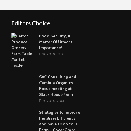
Real Estate Investors
The Benefits Of
Online Games Are A
Online Strategy
Fun Way To Pass The
Games
Time
Editors Choice
Buying The Right
Tactical Knife
Collagen: The Major
Top Greenest Cities In
Protein In Your Body
The World
Food Security, A
Matter Of Utmost
Importance!
2020-10-30
SAC Consulting and
Cumbria Organics
Focus meeting at
Slack House Farm
2020-08-03
Strategies to Improve
Fertiliser Efficiency
and Save £s on Your
Farm – Cover Crops,