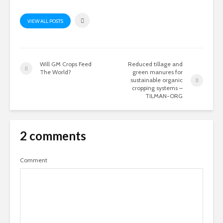
VIEW ALL POSTS
Will GM Crops Feed
Reduced tillage and
The World?
green manures for
sustainable organic
cropping systems –
TILMAN-ORG
2 comments
Comment